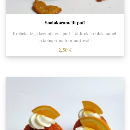
Soolakaramelli puff
Krõbekattega keedutaigna puff. Täidiseks soolakaramell
ja kohupiima-toorjuustuvaht
2,50
€