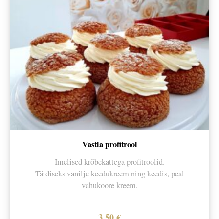
Vastla profitrool
Imelised krõbekattega profitroolid.
Täidiseks vanilje keedukreem ning keedis, peal
vahukoore kreem.
3,50
€