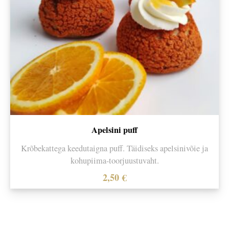
Apelsini puff
Krõbekattega keedutaigna puff. Täidiseks apelsinivõie ja
kohupiima-toorjuustuvaht.
2,50
€