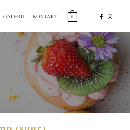
GALERII
KONTAKT
0
mp (suur)