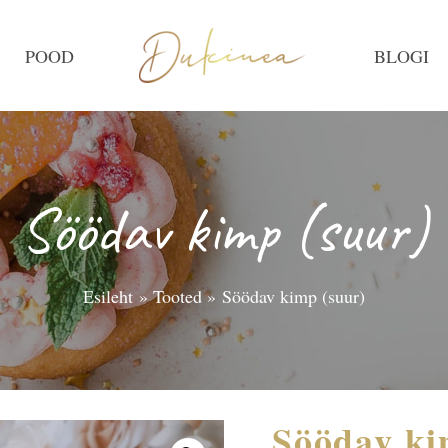
POOD
BLOGI
Söödav kimp (suur)
Esileht
Tooted
Söödav kimp (suur)
Söödav ki