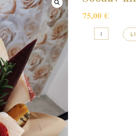
75,00
€
Söödav
L
kimp
(suur)
kogus