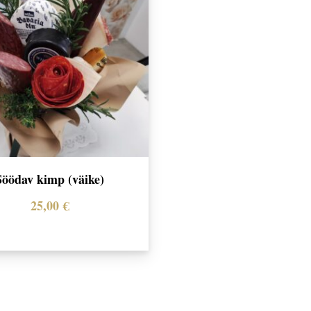
Söödav kimp (väike)
25,00
€