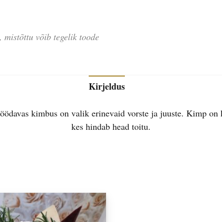
Kirjeldus
öödavas kimbus on valik erinevaid vorste ja juuste. Kimp on k
kes hindab head toitu.