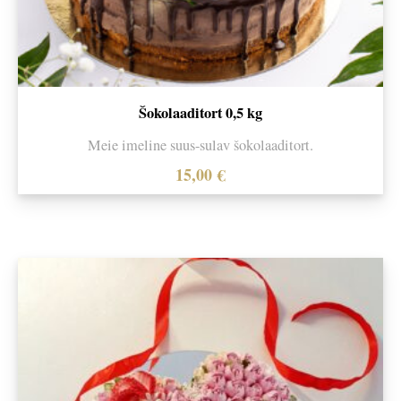
Šokolaaditort 0,5 kg
Meie imeline suus-sulav šokolaaditort.
15,00
€