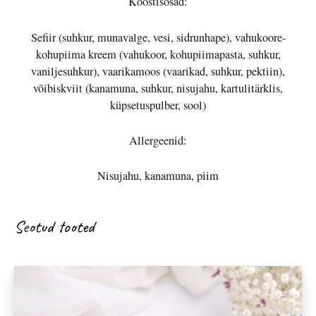
Koostisosad:
Sefiir (suhkur, munavalge, vesi, sidrunhape), vahukoore-
kohupiima kreem (vahukoor, kohupiimapasta, suhkur,
vaniljesuhkur), vaarikamoos (vaarikad, suhkur, pektiin),
võibiskviit (kanamuna, suhkur, nisujahu, kartulitärklis,
küpsetuspulber, sool)
Allergeenid:
Nisujahu, kanamuna, piim
Seotud tooted