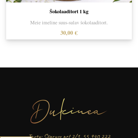
Šokolaaditort 1 kg
Meie imeline suus-sulav šokolaaditort.
30,00
€
Tartu: Sõpruse pst 2/1, 55 940 222