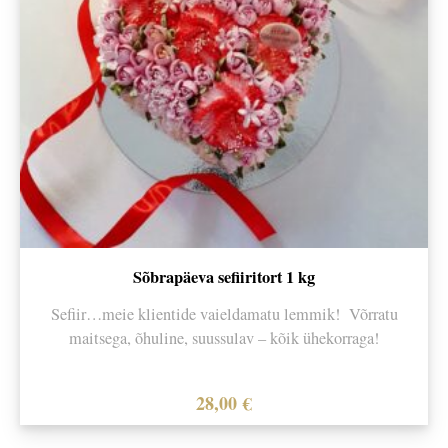
Sõbrapäeva sefiiritort 1 kg
Sefiir…meie klientide vaieldamatu lemmik! Võrratu
maitsega, õhuline, suussulav – kõik ühekorraga!
28,00
€