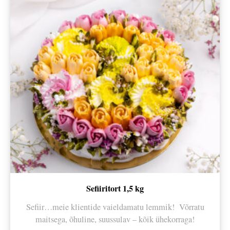
Sefiiritort 1,5 kg
Sefiir…meie klientide vaieldamatu lemmik! Võrratu
maitsega, õhuline, suussulav – kõik ühekorraga!